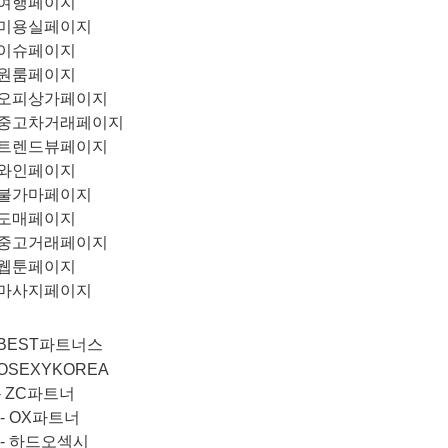
여행페이지
미용실페이지
이슈페이지
원룸페이지
오피상가페이지
중고차거래페이지
트렌드뷰페이지
와인페이지
불가마페이지
도매페이지
중고거래페이지
웹툰페이지
마사지페이지
BEST파트너스
OSEXYKOREA
-
ZC파트너
-
OX파트너
-
하드오섹시