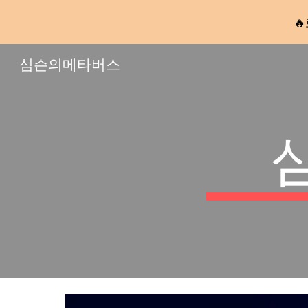

Sk
심슨의메타버스