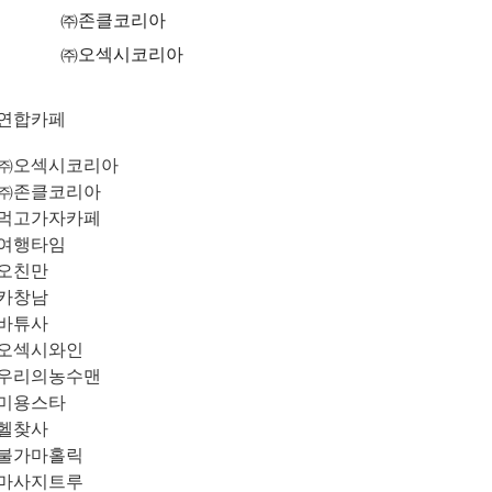
㈜존클코리아
㈜오섹시코리아
연합카페
㈜오섹시코리아
㈜존클코리아
먹고가자카페
여행타임
오친만
카창남
바튜사
오섹시와인
우리의농수맨
미용스타
헬찾사
불가마홀릭
마사지트루