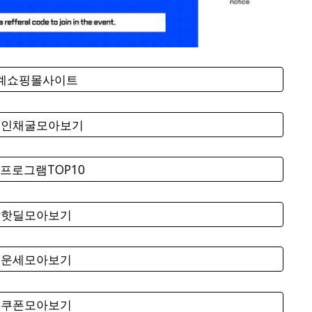
세계쇼핑몰사이트
코인채굴모아보기
프로그램TOP10
팡핫딜모아보기
료운세모아보기
료쿠폰모아보기