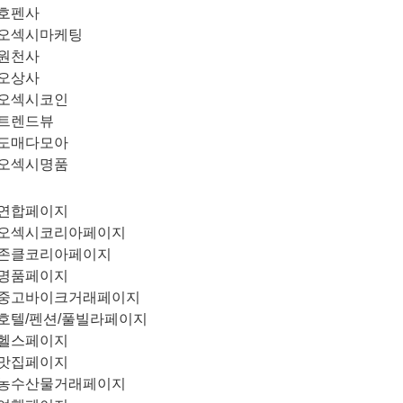
호펜사
오섹시마케팅
원천사
오상사
오섹시코인
트렌드뷰
도매다모아
오섹시명품
연합페이지
오섹시코리아페이지
존클코리아페이지
명품페이지
중고바이크거래페이지
호텔/펜션/풀빌라페이지
헬스페이지
맛집페이지
농수산물거래페이지