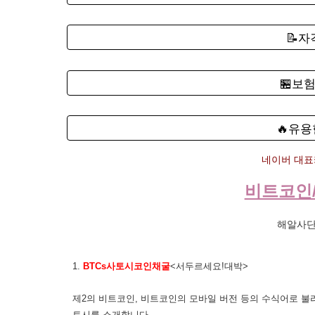
📝
🏪보
🔥유용
네이버 대표카
비트코인
해알사단
1.
BTCs사토시코인채굴
<서두르세요!대박>
제2의 비트코인, 비트코인의 모바일 버전 등의 수식어로 불
토시를 소개합니다.