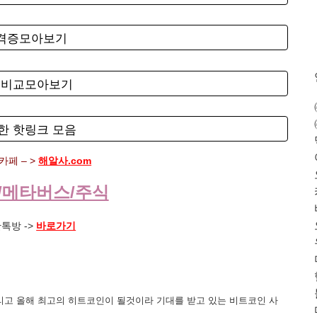
자격증모아보기
험비교모아보기
한 핫링크 모음
페 – >
해알사.com
/메타버스/주식
톡방 ->
바로가기
리고 올해 최고의 히트코인이 될것이라 기대를 받고 있는 비트코인 사