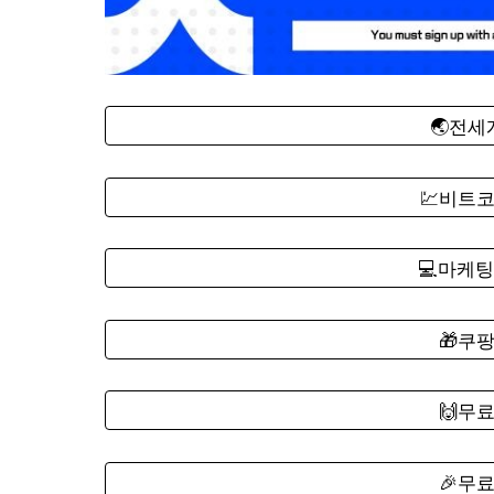
🌏전
💹비트
💻마케팅
🎁쿠
🙌무
🎉무