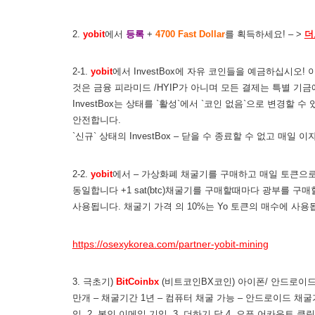
2.
yobit
에서
등록
+
4700 Fast Dollar
를 획득하세요! – >
더
2-1.
yobit
에서 InvestBox에 자유 코인들을 예금하십시오
것은 금융 피라미드 /HYIP가 아니며 모든 결제는 특별 기
InvestBox는 상태를 `활성`에서 `코인 없음`으로 변경할
안전합니다.
`신규` 상태의 InvestBox – 닫을 수 종료할 수 없고 매일 
2-2.
yobit
에서 – 가상화폐 채굴기를 구매하고 매일 토큰으로 
동일합니다 +1 sat(btc)채굴기를 구매할때마다 광부를 구매할 
사용됩니다. 채굴기 가격 의 10%는 Yo 토큰의 매수에 사용됩니
https://osexykorea.com/partner-yobit-mining
3. 극초기)
BitCoinbx
(비트코인BX코인) 아이폰/ 안드로이드 모두
만개 – 채굴기간 1년 – 컴퓨터 채굴 가능 – 안드로이드 채굴가
입. 2. 본인 이메일 기입. 3. 더하기 답 4. 오픈 어카운트 클