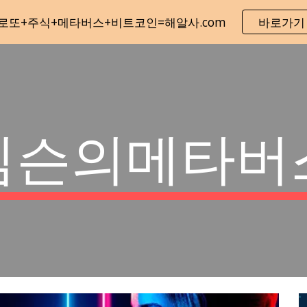
로또+주식+메타버스+비트코인=해알사.com
바로가기
ip to main content
Skip to navigat
심슨의메타버