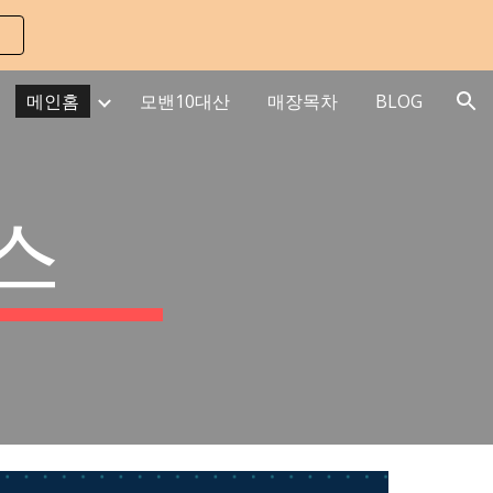
ion
메인홈
모밴10대산
매장목차
BLOG
스