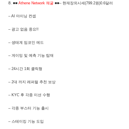
8.
■■
Athene Network 채굴
■■– 현재장외시세(799.2원)0.6달러
– AI 마이닝 컨셉
– 광고 없음 중요!!
– 생태계 밈코인 에드
– 게이밍 및 예측 기능 탑재
– 24시간 1회 클릭형
– 2대 까지 레퍼럴 추천 보상
– KYC 후 각종 미션 수행
– 각종 부스터 기능 출시
– 스테이킹 기능 도입