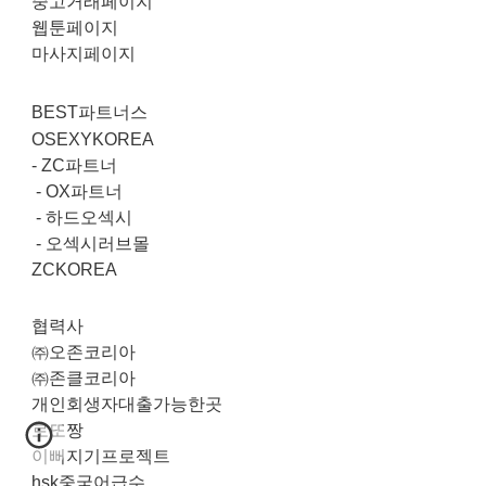
중고거래페이지
웹툰페이지
마사지페이지
BEST파트너스
OSEXYKOREA
-
ZC파트너
-
OX파트너
-
하드오섹시
-
오섹시러브몰
ZCKOREA
협력사
㈜오존코리아
㈜존클코리아
개인회생자대출가능한곳
로또짱
이뻐지기프로젝트
hsk중국어급수