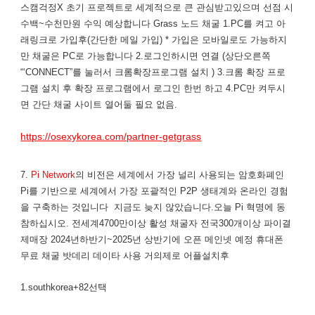
스캠걱정X 초기 프로젝트로 세계적으로 큰 관심받고있으며 선점 시
수백~수천만원 수익 예상합니다 ​Grass 노드 채굴 1.PC를 켜고 아
래링크로 가입후(간단한 메일 가입) * 가입은 모바일로도 가능하지
만 채굴은 PC로 가능합니다 2.로그인하시면 ​연결 (상단오른쪽
“‘CONNECT”를 눌러서 크롬확장프로그램 설치 ) 3.크롬 확장 프로
그램 설치 후 확장 프로그램에서 로그인 한번 하고 4.PC만 켜두시
면 간단 채굴 사이트 열어둘 필요 없음.
https://osexykorea.com/partner-getgrass
7.
Pi Network
의 비전은 세계에서 가장 널리 사용되는 암호화폐인
Pi를 기반으로 세계에서 가장 포괄적인 P2P 생태계와 온라인 경험
을 구축하는 것입니다 지금도 늦지 않았습니다.오늘 Pi 혁명에 동
참하십시오. 전세계4700만이상 활성 채굴자 전국300개이상 파이결
제매장 2024년하반기~2025년 상반기에 오픈 메인넷 예정 휴대폰
무료 채굴 밧데리 데이타 사용 거의제로 어플설치후
1.southkorea+82선택