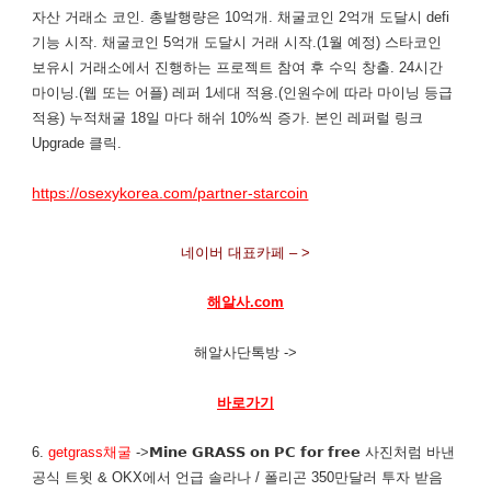
자산 거래소 코인. 총발행량은 10억개. 채굴코인 2억개 도달시 defi
기능 시작. 채굴코인 5억개 도달시 거래 시작.(1월 예정) 스타코인
보유시 거래소에서 진행하는 프로젝트 참여 후 수익 창출. 24시간
마이닝.(웹 또는 어플) 레퍼 1세대 적용.(인원수에 따라 마이닝 등급
적용) 누적채굴 18일 마다 해쉬 10%씩 증가. 본인 레퍼럴 링크
Upgrade 클릭.
https://osexykorea.com/partner-starcoin
네이버 대표카페 – >
해알사.com
해알사단톡방 ->
바로가기
6.
getgrass채굴
->𝗠𝗶𝗻𝗲 𝗚𝗥𝗔𝗦𝗦 𝗼𝗻 𝗣𝗖 𝗳𝗼𝗿 𝗳𝗿𝗲𝗲 사진처럼 바낸
공식 트윗 & OKX에서 언급 솔라나 / 폴리곤 350만달러 투자 받음