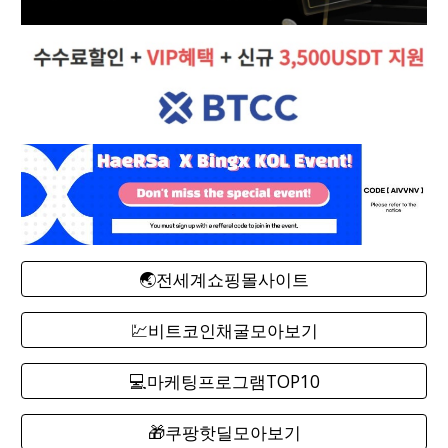
🌏전세계쇼핑몰사이트
💹비트코인채굴모아보기
💻마케팅프로그램TOP10
🎁쿠팡핫딜모아보기