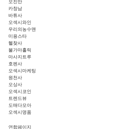
오친만
카창남
바튜사
오섹시와인
우리의농수맨
미용스타
헬찾사
불가마홀릭
마사지트루
호펜사
오섹시마케팅
원천사
오상사
오섹시코인
트렌드뷰
도매다모아
오섹시명품
연합페이지