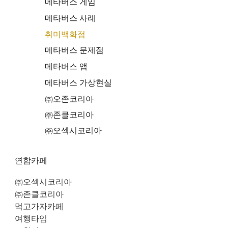
메타버스 게임
메타버스 사례
취미백화점
메타버스 문제점
메타버스 앱
메타버스 가상현실
㈜오존코리아
㈜존클코리아
㈜오섹시코리아
연합카페
㈜오섹시코리아
㈜존클코리아
먹고가자카페
여행타임