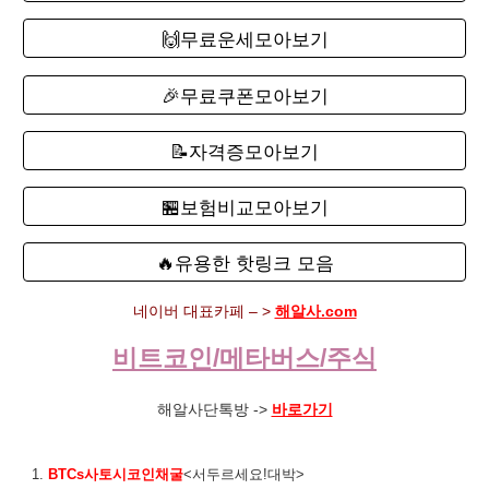
🙌무료운세모아보기
🎉무료쿠폰모아보기
📝자격증모아보기
🏪보험비교모아보기
🔥유용한 핫링크 모음
네이버 대표카페 – >
해알사.com
비트코인/메타버스/주식
해알사단톡방 ->
바로가기
1.
BTCs사토시코인채굴
<서두르세요!대박>