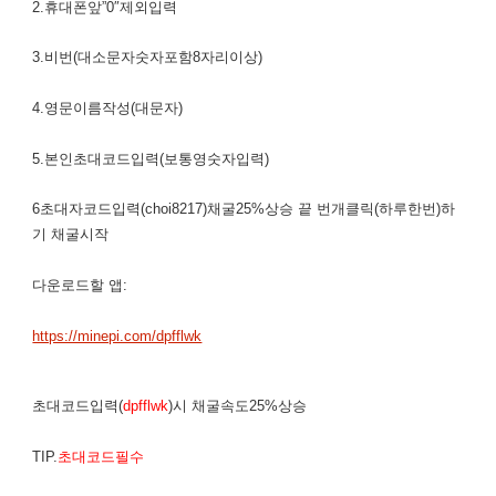
2.휴대폰앞”0″제외입력
3.비번(대소문자숫자포함8자리이상)
4.영문이름작성(대문자)
5.본인초대코드입력(보통영숫자입력)
6초대자코드입력(choi8217)채굴25%상승 끝 번개클릭(하루한번)하
기 채굴시작
다운로드할 앱:
https://minepi.com/dpfflwk
초대코드입력(
dpfflwk
)시 채굴속도25%상승
TIP.
초대코드필수