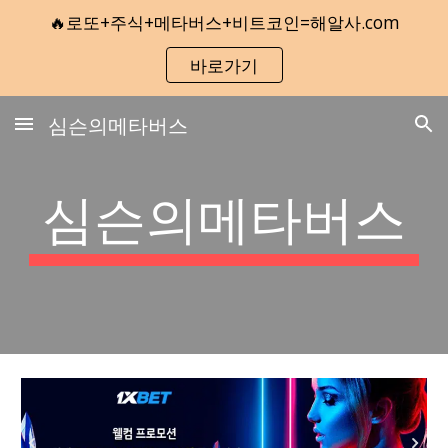
🔥로또+주식+메타버스+비트코인=해알사.com
Skip to main content
Skip to navigation
바로가기
심슨의메타버스
심슨의메타버스