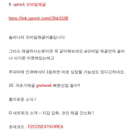
9.
uprock 모바일채굴
https://link.uprock.com/i/3fdc5198
솔라나의 모바일채굴어플입니다.
그리스 채굴하시는분이면 꼭 같이해보세요.ai모바일 채굴인데 솔라
나 사가폰 마켓에있는애고
주피터에 인큐베이터 1등하면 바로 상장할 가능성도 있다고하네요.
10. 극초기채굴
gnetwork
빠른선점 필수!!
흥미로운 소식.!
G 네트워크 소개 – 지갑 강화, 코인 채굴 간소화.!
초대코드 :
FZCOSEXYKOREA