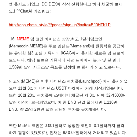
앱 출시도 되었고 IDO DEX에 상장 진행한다고 하니 채굴해 보세
요.! ^^ChatAI 가입링크:
http://app.chatai.style/#/pages/sign-up?invite=EJ9HTKLP
16.
MEME
밈 코인 바이낸스 상장,최고 1달러밈코인
(Memecoin,MEME)은 주로 밈랜드(Memeland)에 원동력을 공급하
는 유명한 웹3 소셜 커뮤니티 9GAG에서 출시한 새로운 밈 프로젝
트입니다. 해당 토큰은 커뮤니티 사전 판매에서 불과 몇 분 만에
1,569만 달러 자금조달 목표를 달성해 큰 화제가 되고 있습니다.
밈코인(MEME)은 이후 바이낸스 런치풀(Launchpool) 에서 출시되었
으며 11월 3일에 바이낸스 USDT 마켓에서 거래 시작되었습니다.
또한 10월 28일 런치풀에 스테이킹 채굴된 지 3일 만에 32억5000만
달러 이상이 모금되었으며, 이 중 BNB 단일 풀에서만 1,118만
BNB, 약 25억 2천만 달러 상당의 투자를 유치했습니다.
또한 MEME 코인은 0.001달러로 상장한 코인이 0.1달러까지 급격
하게 펌핑이 있었다가, 현재는 약 0.02달러에서 거래되고 있습니다.