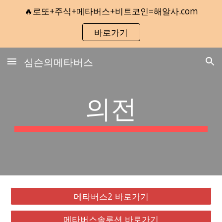
🔥로또+주식+메타버스+비트코인=해알사.com
Skip to main content
Skip to navigation
바로가기
심슨의메타버스
의전
메타버스2 바로가기
메타버스솔루션 바로가기