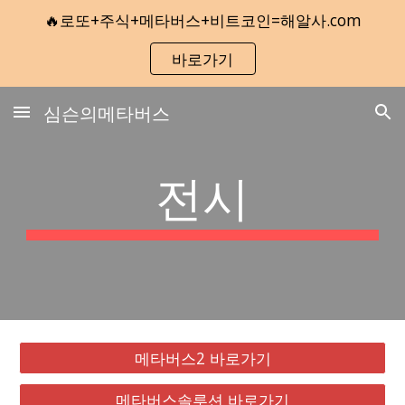
🔥로또+주식+메타버스+비트코인=해알사.com
Skip to main content
Skip to navigation
바로가기
심슨의메타버스
전시
메타버스2 바로가기
메타버스솔루션 바로가기